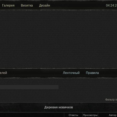
Галерея
Визитка
Дизайн
04:24:2
телей
Ленточный
Правила
Фильтр п
Деревня новичков
Ответы
Просмотры
Автор