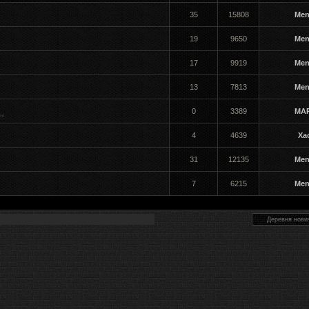
35
15808
Men
19
9650
Men
17
9919
Men
13
7813
Men
0
3389
MA
ы.
4
4639
Ха
31
12135
Men
7
6215
Men