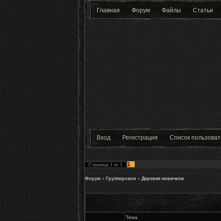
Главная
Форум
Файлы
Статьи
Вход
Регистрация
Список пользова
1
Страница
1
из
1
Форум
»
Группировки
»
Деревня новичков
Тема