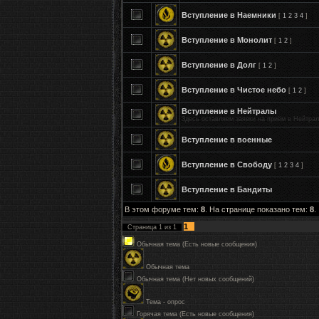
Вступление в Наемники
[
1
2
3
4
]
Вступление в Монолит
[
1
2
]
Вступление в Долг
[
1
2
]
Вступление в Чистое небо
[
1
2
]
Вступление в Нейтралы
Здесь оставляем заявки на приём в Нейтрал
Вступление в военные
Вступление в Свободу
[
1
2
3
4
]
Вступление в Бандиты
В этом форуме тем:
8
. На странице показано тем:
8
.
1
Страница
1
из
1
Обычная тема (Есть новые сообщения)
Обычная тема
Обычная тема (Нет новых сообщений)
Тема - опрос
Горячая тема (Есть новые сообщения)