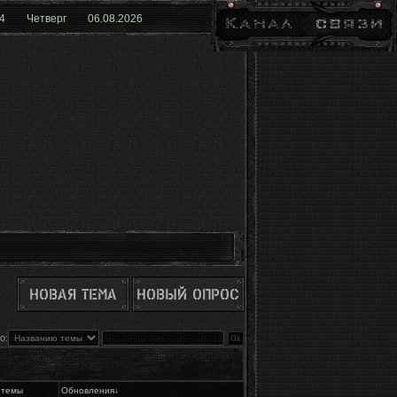
4
Четверг
06.08.2026
о:
 темы
Обновления
↓