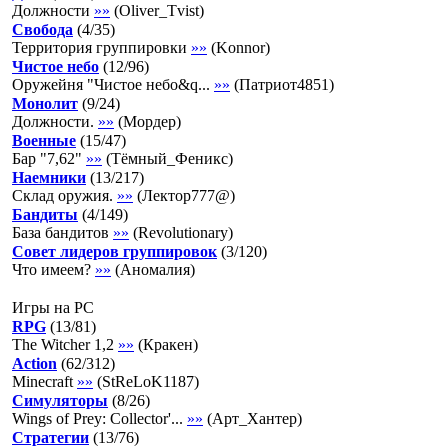
Должности
»»
(
Oliver_Tvist
)
Свобода
(
4
/
35
)
Территория группировки
»»
(
Konnor
)
Чистое небо
(
12
/
96
)
Оружейня "Чистое небо&q...
»»
(
Патриот4851
)
Монолит
(
9
/
24
)
Должности.
»»
(
Мордер
)
Военные
(
15
/
47
)
Бар "7,62"
»»
(
Тёмный_Феникс
)
Наемники
(
13
/
217
)
Склад оружия.
»»
(
Лектор777@
)
Бандиты
(
4
/
149
)
База бандитов
»»
(
Revolutionary
)
Совет лидеров группировок
(
3
/
120
)
Что имеем?
»»
(
Аномалия
)
Игры на PC
RPG
(
13
/
81
)
The Witcher 1,2
»»
(
Кракен
)
Action
(
62
/
312
)
Minecraft
»»
(
StReLoK1187
)
Симуляторы
(
8
/
26
)
Wings of Prey: Collector'...
»»
(
Арт_Хантер
)
Стратегии
(
13
/
76
)