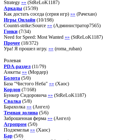
Strategy
»»
(
StReLoK1187
)
Аркады
(
15
/
39
)
Как достать соседа (серия игр)
»»
(
Рачехан
)
Игры Онлайн
(
10
/
198
)
Countri-strike:Source
»»
(
Администратор7565
)
Гонки
(
7
/
34
)
Need for Speed: Most Wanted
»»
(
StReLoK1187
)
Прочее
(
18
/
372
)
Ура! Я прошел игру.
»»
(
roma_ruban
)
Ролевая
PDA-раздел
(
11
/
79
)
Анкеты
»»
(
Мордер
)
Болота
(
5
/
0
)
База "Чистого Неба"
»»
(
Хаос
)
Кордон
(
7
/
168
)
Бункер Сидоровича
»»
(
StReLoK1187
)
Свалка
(
5
/
8
)
Барахолка
»»
(
Ангел
)
Темная долина
(
5
/
6
)
Заброшенная ферма
»»
(
Ангел
)
Агропром
(
5
/
0
)
Подземелья
»»
(
Хаос
)
Бар
(
5
/
0
)