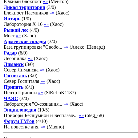
Южный блокпост
»»
(
Ментор
)
Дикая территория
(
3
/
0
)
Блокпост Наемников
»»
(
Хаос
)
Янтарь
(
1
/
0
)
Лаборотория Х-16
»»
(
Хаос
)
Рыжий лес
(
4
/
0
)
Мост
»»
(
Хаос
)
Армейские склады
(
3
/
0
)
База группировки "Свобо...
»»
(
Алекс_Шепард
)
Радар
(
6
/
0
)
Лесопилка
»»
(
Хаос
)
Лиманск
(
3
/
0
)
Север Лиманска
»»
(
Хаос
)
Госпиталь
(
3
/
0
)
Север Госпиталя
»»
(
Хаос
)
Припять
(
8
/
1
)
Центр Припяти
»»
(
StReLoK1187
)
ЧАЭС
(
3
/
0
)
Лаборатория "О-сознания...
»»
(
Хаос
)
Энциклопедия
(
19
/
5
)
Приборы Бесшумной и Беспламе...
»»
(
oleg_68
)
Форум ГМ'ов
(
4
/
10
)
На повестке дня.
»»
(
Махно
)