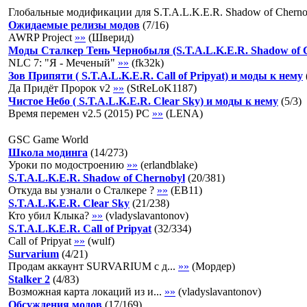
Глобальные модификации для S.T.A.L.K.E.R. Shadow of Cherno
Ожидаемые релизы модов
(
7
/
16
)
AWRP Project
»»
(
Шверид
)
Моды Сталкер Тень Чернобыля (S.T.A.L.K.E.R. Shadow of 
NLC 7: "Я - Меченый"
»»
(
fk32k
)
Зов Припяти ( S.T.A.L.K.E.R. Call of Pripyat) и моды к нему
Да Придёт Пророк v2
»»
(
StReLoK1187
)
Чистое Небо ( S.T.A.L.K.E.R. Clear Sky) и моды к нему
(
5
/
3
)
Время перемен v2.5 (2015) PC
»»
(
LENA
)
GSC Game World
Школа модинга
(
14
/
273
)
Уроки по модостроению
»»
(
erlandblake
)
S.T.A.L.K.E.R. Shadow of Chernobyl
(
20
/
381
)
Откуда вы узнали о Сталкере ?
»»
(
EB11
)
S.T.A.L.K.E.R. Clear Sky
(
21
/
238
)
Кто убил Клыка?
»»
(
vladyslavantonov
)
S.T.A.L.K.E.R. Call of Pripyat
(
32
/
334
)
Call of Pripyat
»»
(
wulf
)
Survarium
(
4
/
21
)
Продам аккаунт SURVARIUM с д...
»»
(
Мордер
)
Stalker 2
(
4
/
83
)
Возможная карта локаций из и...
»»
(
vladyslavantonov
)
Обсуждения модов
(
17
/
169
)