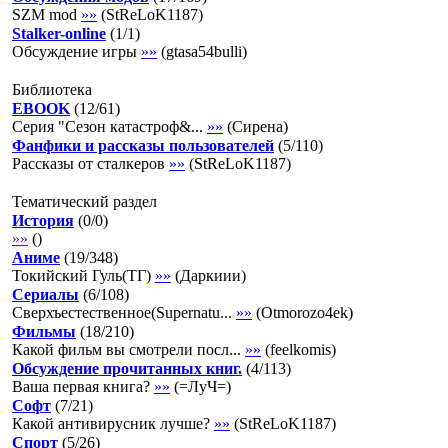
SZM mod
»»
(
StReLoK1187
)
Stalker-online
(
1
/
1
)
Обсуждение игры
»»
(
gtasa54bulli
)
Библиотека
EBOOK
(
12
/
61
)
Серия "Сезон катастроф&...
»»
(
Сирена
)
Фанфики и рассказы пользователей
(
5
/
110
)
Рассказы от сталкеров
»»
(
StReLoK1187
)
Тематический раздел
История
(
0
/
0
)
»»
(
)
Аниме
(
19
/
348
)
Токийский Гуль(ТГ)
»»
(
Даркиии
)
Сериалы
(
6
/
108
)
Сверхъестественное(Supernatu...
»»
(
Otmorozo4ek
)
Фильмы
(
18
/
210
)
Какой фильм вы смотрели посл...
»»
(
feelkomis
)
Обсуждение прочитанных книг.
(
4
/
113
)
Ваша первая книга?
»»
(
=ЛуЧ=
)
Софт
(
7
/
21
)
Какой антивирусник лучше?
»»
(
StReLoK1187
)
Спорт
(
5
/
26
)