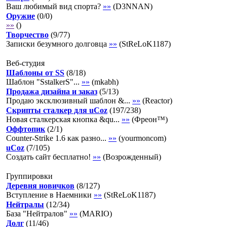
Ваш любимый вид спорта?
»»
(
D3NNAN
)
Оружие
(
0
/
0
)
»»
(
)
Творчество
(
9
/
77
)
Записки безумного долговца
»»
(
StReLoK1187
)
Веб-студия
Шаблоны от SS
(
8
/
18
)
Шаблон "SstalkerS"...
»»
(
mkabh
)
Продажа дизайна и заказ
(
5
/
13
)
Продаю эксклюзивный шаблон &...
»»
(
Reactor
)
Скрипты сталкер для uCoz
(
197
/
238
)
Новая сталкерская кнопка &qu...
»»
(
Фреон™
)
Оффтопик
(
2
/
1
)
Counter-Strike 1.6 как разно...
»»
(
yourmoncom
)
uCoz
(
7
/
105
)
Создать сайт бесплатно!
»»
(
Возрожденный
)
Группировки
Деревня новичков
(
8
/
127
)
Вступление в Наемники
»»
(
StReLoK1187
)
Нейтралы
(
12
/
34
)
База "Нейтралов"
»»
(
MARIO
)
Долг
(
11
/
46
)