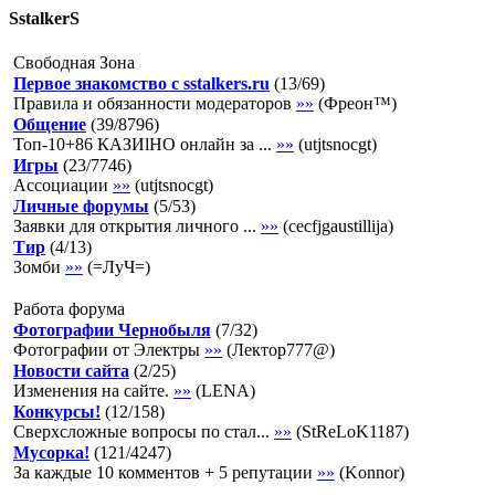
SstalkerS
Свободная Зона
Первое знакомство с sstalkers.ru
(
13
/
69
)
Правила и обязанности модераторов
»»
(
Фреон™
)
Общение
(
39
/
8796
)
Топ-10+86 КАЗИlНО онлайн за ...
»»
(
utjtsnocgt
)
Игры
(
23
/
7746
)
Ассоциации
»»
(
utjtsnocgt
)
Личные форумы
(
5
/
53
)
Заявки для открытия личного ...
»»
(
cecfjgaustillija
)
Тир
(
4
/
13
)
Зомби
»»
(
=ЛуЧ=
)
Работа форума
Фотографии Чернобыля
(
7
/
32
)
Фотографии от Электры
»»
(
Лектор777@
)
Новости сайта
(
2
/
25
)
Изменения на сайте.
»»
(
LENA
)
Конкурсы!
(
12
/
158
)
Сверхсложные вопросы по стал...
»»
(
StReLoK1187
)
Мусорка!
(
121
/
4247
)
За каждые 10 комментов + 5 репутации
»»
(
Konnor
)