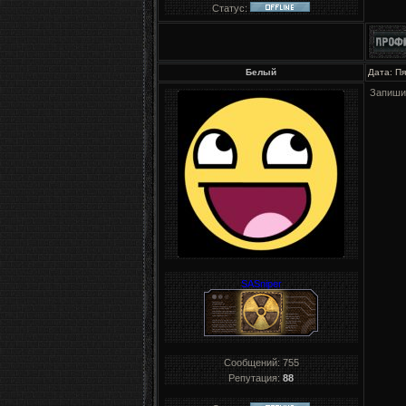
Статус:
Белый
Дата: Пя
Запиши
SASniper
Сообщений:
755
Репутация:
88