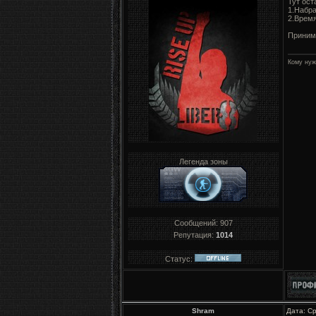
Тут ост
1.Набра
2.Время
Приним
Кому нуж
Легенда зоны
Сообщений:
907
Репутация:
1014
Статус:
Shram
Дата: Ср