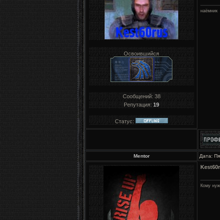
наёмник
Освоившийся
Сообщений:
38
Репутация:
19
Статус:
Mentor
Дата: Пя
Kest60
Кому нуж