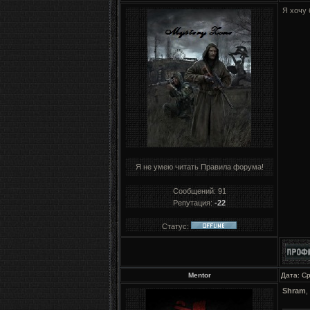
Я хочу 
Я не умею читать Правила форума!
Сообщений:
91
Репутация:
-22
Статус:
Mentor
Дата: Ср
Shram
,