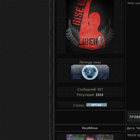
Кому нуж
Легенда зоны
Сообщений:
907
Репутация:
1014
Статус:
Kest60rus
Дата: Че
Меня п