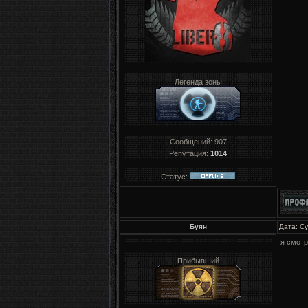
Легенда зоны
Сообщений:
907
Репутация:
1014
Статус:
Буян
Дата: Су
я смотр
Прибывший