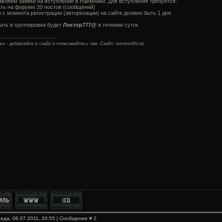
авляем заявки на вступление в Наемники. Для вступления требуется:
ть на форуме 20 постов (сообщений)
 с момента регистрации (авторизации) на сайте должно быть 1 дня
ать в группировки будет
Лектор777@
в течении суток
ен - добавляйте в скайп и отписывайтесь там. Скайп: mentorofficial
еда, 06.07.2011, 20:55 | Сообщение #
2