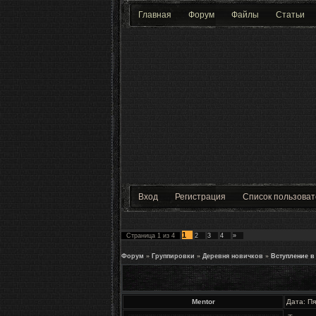
Главная
Форум
Файлы
Статьи
Вход
Регистрация
Список пользова
1
Страница
1
из
4
2
3
4
»
Форум
»
Группировки
»
Деревня новичков
»
Вступление в
Mentor
Дата: Пя