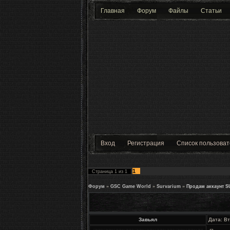
Главная
Форум
Файлы
Статьи
Вход
Регистрация
Список пользова
1
Страница
1
из
1
Форум
»
GSC Game World
»
Survarium
»
Продам аккаунт S
Завьял
Дата: Вт