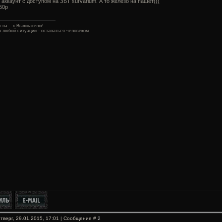
аккаунт с доступом на ЗБТ survarium. А то железо на пашет(((
50р
 ты... к Выжигателю!
в любой ситуации - оставаться человеком
тверг, 29.01.2015, 17:01 | Сообщение #
2