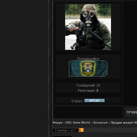
Освоившийся
Сообщений:
13
Репутация:
3
Статус:
Форум
»
GSC Game World
»
Survarium
»
Продам аккаунт S
1
Страница
1
из
1