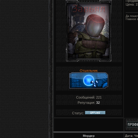
Продам 
Цена: 1
Да пошел
Главное 
Отшельник
Сообщений:
221
Репутация:
32
Статус:
Мордер
Дата: Че