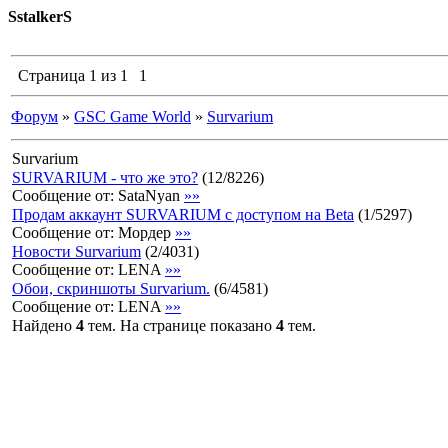
SstalkerS
Страница
1
из
1
1
Форум
»
GSC Game World
»
Survarium
Survarium
SURVARIUM - что же это?
(
12
/
8226
)
Сообщение от:
SataNyan
»»
Продам аккаунт SURVARIUM с доступом на Beta
(
1
/
5297
)
Сообщение от:
Мордер
»»
Новости Survarium
(
2
/
4031
)
Сообщение от:
LENA
»»
Обои, скриншоты Survarium.
(
6
/
4581
)
Сообщение от:
LENA
»»
Найдено
4
тем. На странице показано
4
тем.