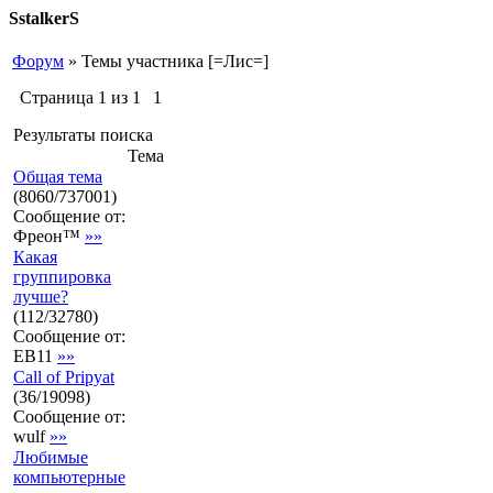
SstalkerS
Форум
»
Темы участника [=Лис=]
Страница
1
из
1
1
Результаты поиска
Тема
Общая тема
(
8060
/
737001
)
Сообщение от:
Фреон™
»»
Какая
группировка
лучше?
(
112
/
32780
)
Сообщение от:
EB11
»»
Call of Pripyat
(
36
/
19098
)
Сообщение от:
wulf
»»
Любимые
компьютерные