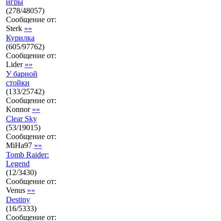
игры
(
278
/
48057
)
Сообщение от:
Sterk
»»
Курилка
(
605
/
97762
)
Сообщение от:
Lider
»»
У барной
стойки
(
133
/
25742
)
Сообщение от:
Konnor
»»
Clear Sky
(
53
/
19015
)
Сообщение от:
MiHa97
»»
Tomb Raider:
Legend
(
12
/
3430
)
Сообщение от:
Venus
»»
Destiny
(
16
/
5333
)
Сообщение от: