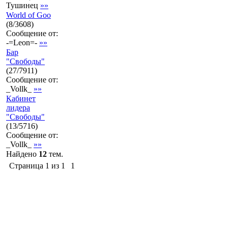
Тушинец
»»
World of Goo
(
8
/
3608
)
Сообщение от:
-=Leon=-
»»
Бар
"Свободы"
(
27
/
7911
)
Сообщение от:
_Vollk_
»»
Кабинет
лидера
"Свободы"
(
13
/
5716
)
Сообщение от:
_Vollk_
»»
Найдено
12
тем.
Страница
1
из
1
1