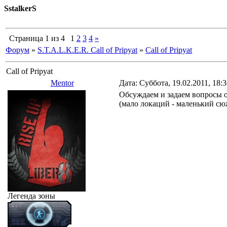
SstalkerS
Страница
1
из
4
1
2
3
4
»
Форум
»
S.T.A.L.K.E.R. Call of Pripyat
»
Call of Pripyat
Call of Pripyat
Mentor
Дата: Суббота, 19.02.2011, 18:
Обсуждаем и задаем вопросы о S
(мало локаций - маленький сюж
Легенда зоны