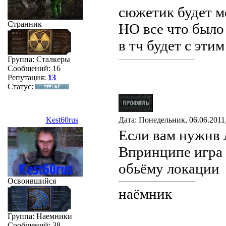
сюжетик будет ме
Странник
НО все что было
в тч будет с эти
Группа: Сталкеры
Сообщений:
16
Репутация:
13
Статус:
Kest60rus
Дата: Понедельник, 06.06.2011
Если вам нужнв л
Впринципе игра к
обьёму локации
Освоившийся
наёмник
Группа: Наемники
Сообщений:
38