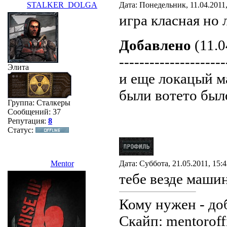
STALKER_DOLGA
Дата: Понедельник, 11.04.2011
игра класная но
Добавлено
(11.0
---------------------
Элита
и еще локацый 
были вотето было
Группа: Сталкеры
Сообщений:
37
Репутация:
8
Статус:
Mentor
Дата: Суббота, 21.05.2011, 15:
тебе везде машин
Кому нужен - до
Скайп: mentoroffi