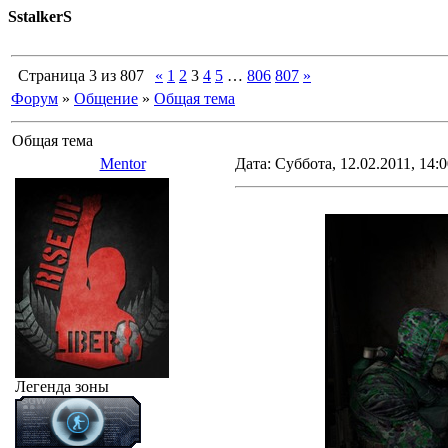
SstalkerS
Страница
3
из
807
«
1
2
3
4
5
…
806
807
»
Форум
»
Общение
»
Общая тема
Общая тема
Mentor
Дата: Суббота, 12.02.2011, 14:
Легенда зоны