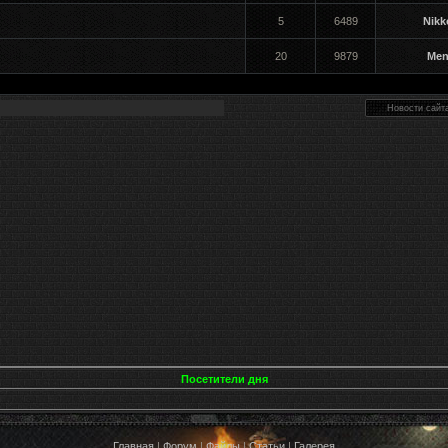
5
6489
Nikk
20
9879
Men
Посетители дня
Главная
|
Форум
|
Файлы
|
Статьи
|
Галерея