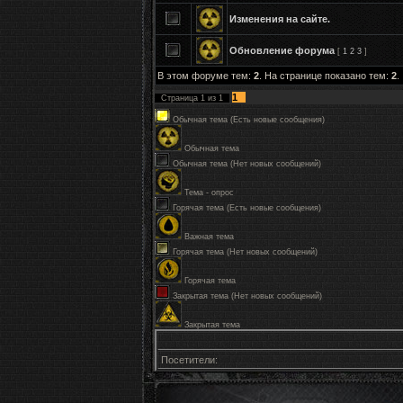
Изменения на сайте.
Обновление форума
[
1
2
3
]
В этом форуме тем:
2
. На странице показано тем:
2
.
1
Страница
1
из
1
Обычная тема (Есть новые сообщения)
Обычная тема
Обычная тема (Нет новых сообщений)
Тема - опрос
Горячая тема (Есть новые сообщения)
Важная тема
Горячая тема (Нет новых сообщений)
Горячая тема
Закрытая тема (Нет новых сообщений)
Закрытая тема
Посетители: