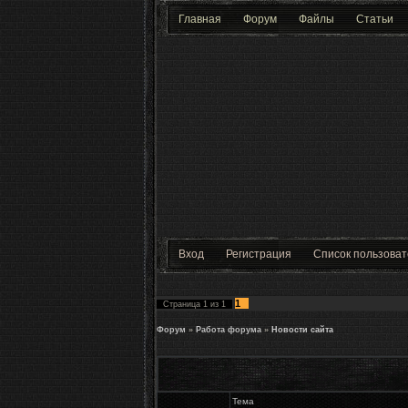
Главная
Форум
Файлы
Статьи
Вход
Регистрация
Список пользова
1
Страница
1
из
1
Форум
»
Работа форума
»
Новости сайта
Тема