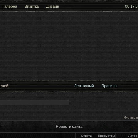
Галерея
Визитка
Дизайн
06:17:5
телей
Ленточный
Правила
Фильтр п
Новости сайта
Ответы
Просмотры
Автор