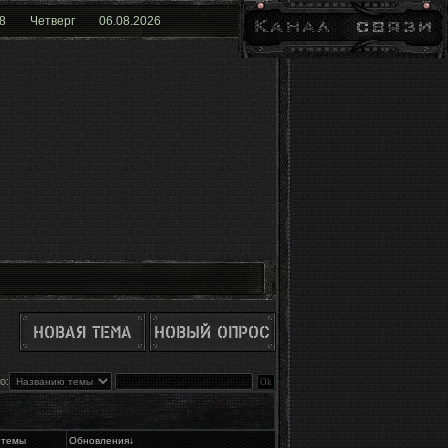
8
Четверг
06.08.2026
о:
 темы
Обновления
↓