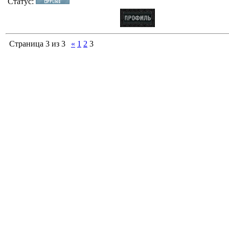
Статус:
Страница
3
из
3
«
1
2
3