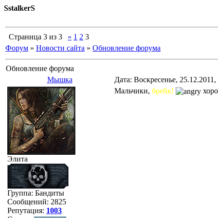
SstalkerS
Страница
3
из
3
«
1
2
3
Форум
»
Новости сайта
»
Обновление форума
Обновление форума
Мышка
Дата: Воскресенье, 25.12.2011,
Мальчики,
брейк!
хоро
Элита
Группа: Бандиты
Сообщений:
2825
Репутация:
1003