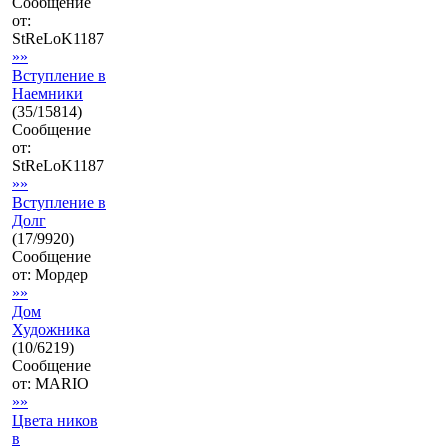
Сообщение
от:
StReLoK1187
»»
Вступление в
Наемники
(
35
/
15814
)
Сообщение
от:
StReLoK1187
»»
Вступление в
Долг
(
17
/
9920
)
Сообщение
от:
Мордер
»»
Дом
Художника
(
10
/
6219
)
Сообщение
от:
MARIO
»»
Цвета ников
в