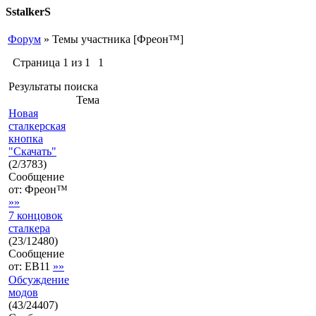
SstalkerS
Форум
»
Темы участника [Фреон™]
Страница
1
из
1
1
Результаты поиска
Тема
Новая
сталкерская
кнопка
"Скачать"
(
2
/
3783
)
Сообщение
от:
Фреон™
»»
7 концовок
сталкера
(
23
/
12480
)
Сообщение
от:
EB11
»»
Обсуждение
модов
(
43
/
24407
)