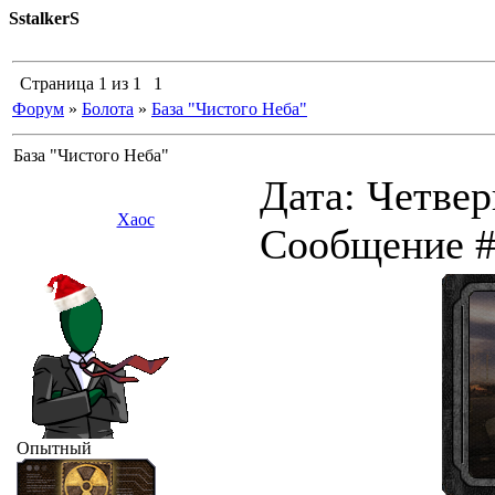
SstalkerS
Страница
1
из
1
1
Форум
»
Болота
»
База "Чистого Неба"
База "Чистого Неба"
Дата: Четверг
Хаос
Сообщение 
Опытный