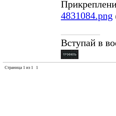
Прикреплен
4831084.png
Вступай в в
Страница
1
из
1
1