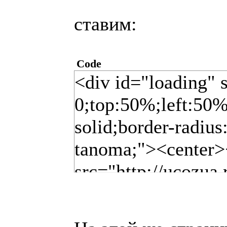
ставим:
Code
<div id="loading" 
0;top:50%;left:50%
solid;border-radius
tanoma;"><center
src="http://ucozua.
style="color:#7b7
<br>Пожалуйста, 