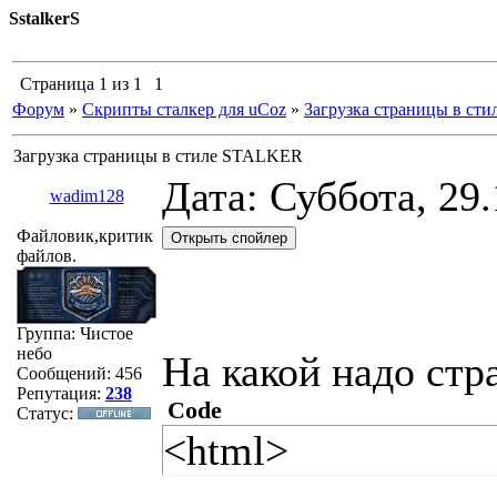
SstalkerS
Страница
1
из
1
1
Форум
»
Скрипты сталкер для uCoz
»
Загрузка страницы в ст
Загрузка страницы в стиле STALKER
Дата: Суббота, 29
wadim128
Файловик,критик
файлов.
Группа: Чистое
небо
На какой надо стр
Сообщений:
456
Репутация:
238
Code
Статус:
<html>