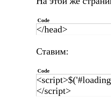
На этой же страни
<div
onclick="$('#loadi
Code
id="loading_fon" s
</head>
index:3;position:fi
opacity:0.2;width
Ставим:
Code
<script>$('#loading
</script>