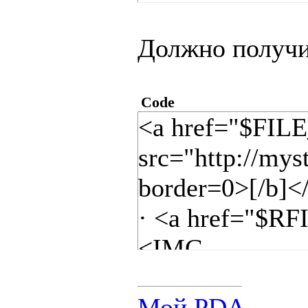
Должно получи
Code
<a href="$FI
src="http://mys
border=0>[/b]
· <a href="$RF
<IMG
src="http://mys
Мой PDA