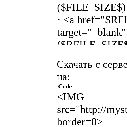
($FILE_SIZE
· <a href="$R
target="_blank
($RFILE_SIZE
Скачать с серв
на:
Code
<IMG
src="http://mys
border=0>