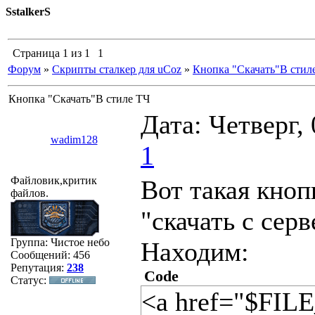
SstalkerS
Страница
1
из
1
1
Форум
»
Скрипты сталкер для uCoz
»
Кнопка "Скачать"В стил
Кнопка "Скачать"В стиле ТЧ
Дата: Четверг,
wadim128
1
Файловик,критик
Вот такая кноп
файлов.
"скачать с серв
Группа: Чистое небо
Находим:
Сообщений:
456
Репутация:
238
Code
Статус:
<a href="$FIL