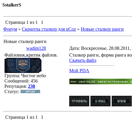
SstalkerS
Страница
1
из
1
1
Форум
»
Скрипты сталкер для uCoz
»
Новые сталкер ранги
Новые сталкер ранги
wadim128
Дата: Воскресенье, 28.08.2011,
Файловик,критик файлов.
Сталкер ранги, форма ранга во
Скачать файл
Мой PDA
Группа: Чистое небо
Сообщений:
456
Репутация:
238
Статус:
Страница
1
из
1
1