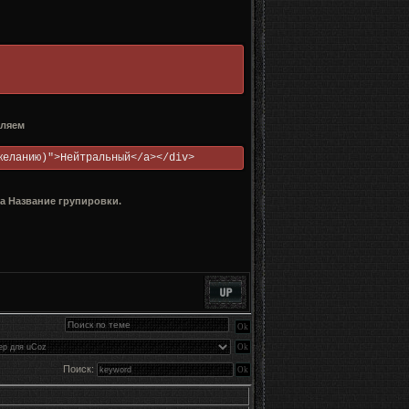
вляем
желанию)">Нейтральный</a></div>
а Название групировки.
Поиск: