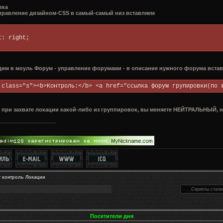
вка
правление дизайном-CSS в самый-самый низ вставляем
.s{
oat: right;
дим в моуль Форум - управление форумами - в описание нужного форума вста
 class="s"><b>Контроль:</b> <a href="ссылка форум групировки(по 
 при захвате локации какой-либо из группировок, вы меняете НЕЙТРАЛЬНЫЙ, н
т контроль Локации
Посетители дня