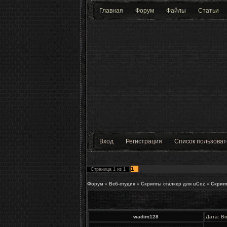
Главная
Форум
Файлы
Статьи
Вход
Регистрация
Список пользова
1
Страница
1
из
1
Форум
»
Веб-студия
»
Скрипты сталкер для uCoz
»
Скрип
wadim128
Дата: Во