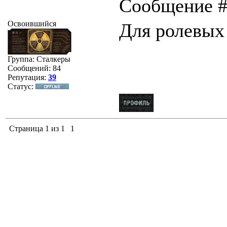
Сообщение 
href="/load/
Освоившийся
Для ролевых
shape="rect"
href="/gb/" t
Группа: Сталкеры
Сообщений:
84
shape="rect"
Репутация:
39
Статус:
href="/stuff/
shape="rect"
Страница
1
из
1
1
href="/publ/"
shape="rect"
href="/photo
shape="rect"