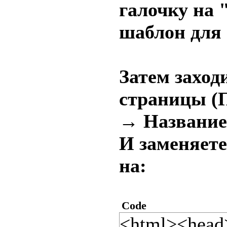
галочку на
шаблон для
Затем заход
страницы (
→ Название
И заменяете
на:
Code
<html><head>