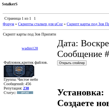
SstalkerS
Страница
1
из
1
1
Форум
»
Скрипты сталкер для uCoz
»
Скрипт карты под Зов П
Скрипт карты под Зов Припяти
Дата: Воскрес
wadim128
Сообщение 
Файловик,критик файлов.
Группа: Чистое небо
Сообщений:
456
Репутация:
238
Установка:
Статус:
Создаете но