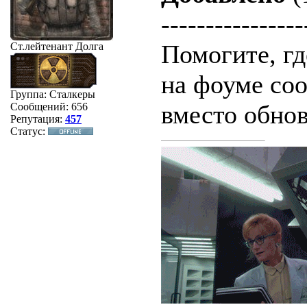
----------------
Помогите, гд
Ст.лейтенант Долга
на фоуме соо
Группа: Сталкеры
вместо обно
Сообщений:
656
Репутация:
457
Статус: