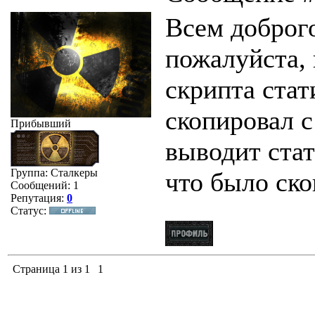
Всем доброг
пожалуйста, 
скрипта стат
скопировал с
Прибывший
выводит стат
Группа: Сталкеры
что было ско
Сообщений:
1
Репутация:
0
Статус:
Страница
1
из
1
1