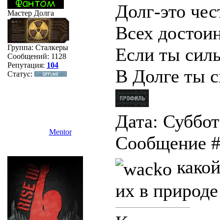
Долг-это чес
Мастер Долга
Всех достоин
Группа: Сталкеры
Если ты сил
Сообщений:
1128
Репутация:
104
В Долге ты с
Статус:
Дата: Суббота
Mentor
Сообщение 
какой
их в природ