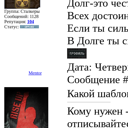
Долг-это чес
Группа: Сталкеры
Всех достоин
Сообщений:
1128
Репутация:
104
Если ты сил
Статус:
В Долге ты с
Дата: Четверг
Mentor
Сообщение 
Какой шабло
Кому нужен -
отписывайтес