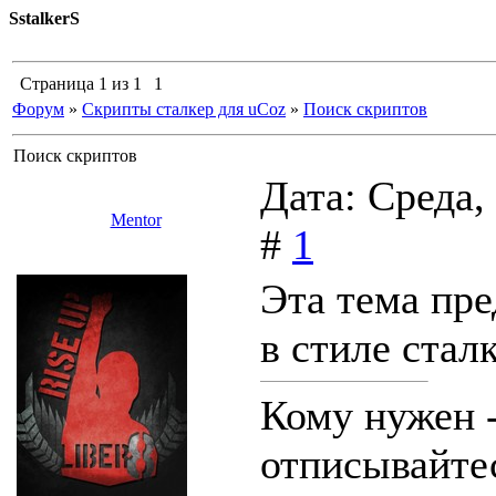
SstalkerS
Страница
1
из
1
1
Форум
»
Скрипты сталкер для uCoz
»
Поиск скриптов
Поиск скриптов
Дата: Среда,
Mentor
#
1
Эта тема пре
в стиле стал
Кому нужен -
отписывайтес