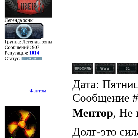
Легенда зоны
Группа: Легенды зоны
Сообщений:
907
Репутация:
1014
Статус:
Дата: Пятница
Фaнтом
Сообщение 
Ментор
, Не
Долг-это сил