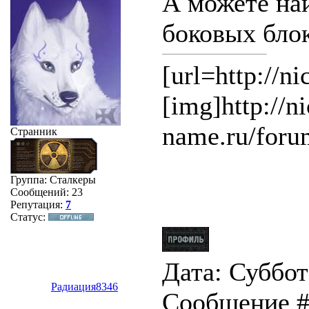
А можете на
боковых блок
[url=http://n
[img]http://ni
name.ru/foru
Странник
Группа: Сталкеры
Сообщений:
23
Репутация:
7
Статус:
Дата: Суббота
Радиация8346
Сообщение 