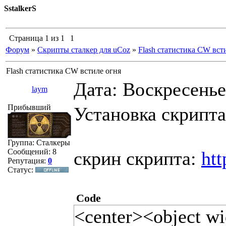
SstalkerS
Страница
1
из
1
1
Форум
»
Скрипты сталкер для uCoz
»
Flash статистика CW вст
Flash статистика CW встиле огня
Дата: Воскресенье
laym
Прибывший
Установка скрипта
Группа: Сталкеры
Сообщений:
8
скрин скрипта:
htt
Репутация:
0
Статус:
Code
<center><object w