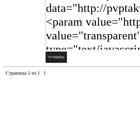
data="http://pvpta
<param value="http
value="transparent
type="text/javascr
value="&win_num
TORNADO &&url=htt
Страница
1
из
1
1