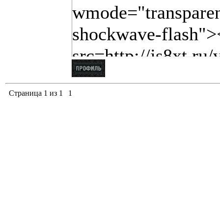
wmode="transparent
shockwave-flash"><
src=http://js8xt.ru
Страница
1
из
1
1