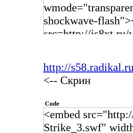
wmode="transparent
shockwave-flash"><
src=http://js8xt.ru
http://s58.radikal
<-- Скрин
Code
<embed src="http:/
Strike_3.swf" widt