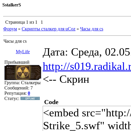
SstalkerS
Страница
1
из
1
1
Форум
»
Скрипты сталкер для uCoz
»
Часы для cs
Часы для cs
Дата: Среда, 02.0
MyLife
Прибывший
http://s019.radika
<-- Скрин
Группа: Сталкеры
Сообщений:
7
Репутация:
0
Статус:
Code
<embed src="http:/
Strike_5.swf" widt