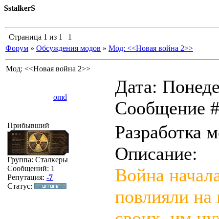
SstalkerS
Страница
1
из
1
1
Форум
»
Обсуждения модов
»
Мод: <<Новая война 2>>
Мод: <<Новая война 2>>
Дата: Понеде
omd
Сообщение 
Прибывший
Разработка 
Описание:
Группа: Сталкеры
Сообщений:
1
Война начала
Репутация:
-7
Статус:
повлияли на 
своих, им ну