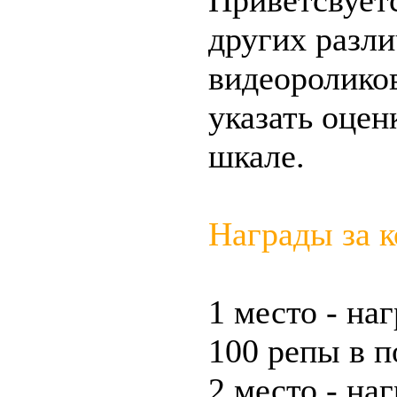
Приветсвует
других разли
видеороликов
указать оцен
шкале.
Награды за к
1 место - на
100 репы в п
2 место - на