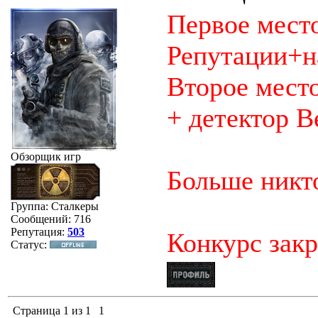
Первое место
Репутации+на
Второе место
+ детектор В
Обзорщик игр
Больше никто
Группа: Сталкеры
Сообщений:
716
Репутация:
503
Конкурс зак
Статус:
Страница
1
из
1
1