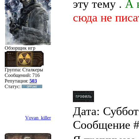
эту тему .
А 
сюда не писа
Обзорщик игр
Группа: Сталкеры
Сообщений:
716
Репутация:
503
Статус:
Дата: Суббота
Vоvan_killer
Сообщение 