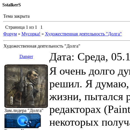
SstalkerS
Тема закрыта
Страница
1
из
1
1
Форум
»
Мусорка!
»
Художественная деятельность "Долга"
Художественная деятельность "Долга"
Дата: Среда, 05.
Danger
Я очень долго ду
решил. Я думаю, 
жизни, пытался 
редакторах (Pain
Зам.лидера
"Долга"
некоторых получа