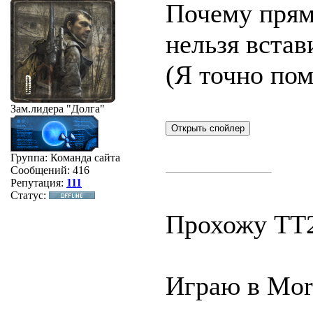
Почему прямо
нельзя встав
(Я точно по
Зам.лидера
"Долга"
Группа: Команда сайта
Сообщений:
416
Репутация:
111
Статус:
Прохожу ТТ2
Играю в Mor