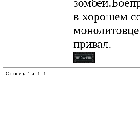
зомбей.Боеп
в хорошем со
монолитовцев
привал.
Страница
1
из
1
1