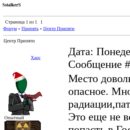
SstalkerS
Страница
1
из
1
1
Форум
»
Припять
»
Центр Припяти
Центр Припяти
Дата: Понеде
Хаос
Сообщение 
Место довол
опасное. Мно
радиации,па
Это еще не 
Опытный
попасть в Го