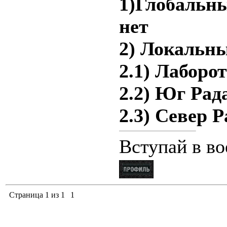
1)Глобальн
нет
2) Локальны
2.1) Лаборо
2.2) Юг Рад
2.3) Север 
Вступай в в
Страница
1
из
1
1