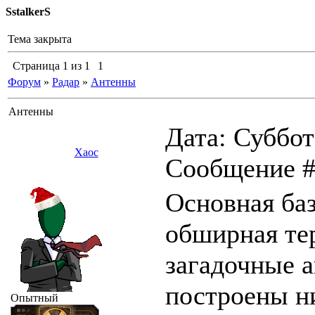
SstalkerS
Тема закрыта
Страница
1
из
1
1
Форум
»
Радар
»
Антенны
Антенны
Дата: Суббота
Хаос
Сообщение 
Основная ба
обширная тер
загадочные а
построены ни
Опытный