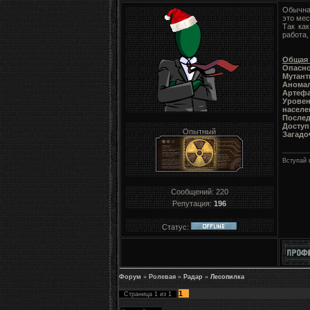
Обычна
это мес
Так ка
работа,
Общая 
Опасно
Мутант
Аномал
Артефа
Уровен
населе
Послед
Доступ
Опытный
Загадо
Вступай 
Сообщений:
220
Репутация:
196
Статус:
Форум
»
Ролевая
»
Радар
»
Лесопилка
1
Страница
1
из
1