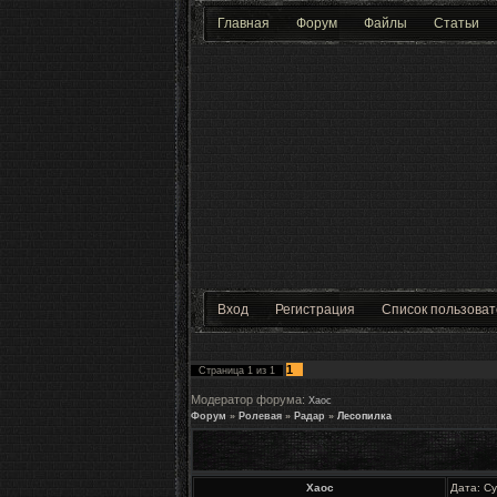
Главная
Форум
Файлы
Статьи
Вход
Регистрация
Список пользова
1
Страница
1
из
1
Модератор форума:
Хаос
Форум
»
Ролевая
»
Радар
»
Лесопилка
Хаос
Дата: С