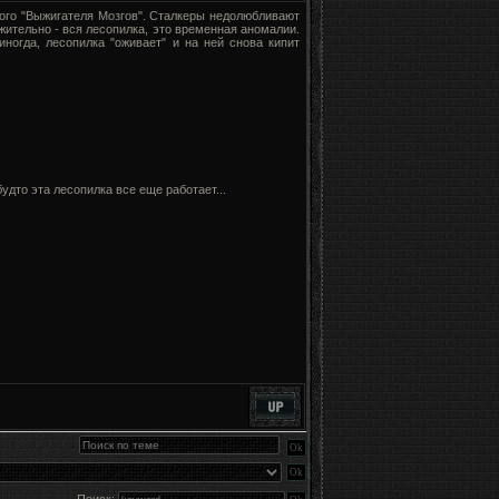
ого "Выжигателя Мозгов". Сталкеры недолюбливают
жительно - вся лесопилка, это временная аномалии.
ногда, лесопилка "оживает" и на ней снова кипит
удто эта лесопилка все еще работает...