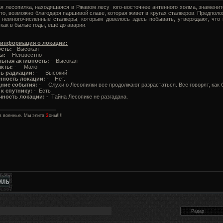
я лесопилка, находящаяся в Ржавом лесу юго-восточнее антенного холма, знаменит
то, возможно благодаря паршивой славе, которая живет в кругах сталкеров. Предполо
к немногочисленные сталкеры, которым довелось здесь побывать, утверждают, что и
 как в былые годы, ещё до аварии.
информация о локации:
сть:
- Высокая
ы:
- Неизвестно
ьная активность:
- Высокая
кты:
- Мало
ь радиации:
- Высокий
нность локации:
- Нет.
ние события:
- Слухи о Лесопилки все продолжают разрастаться. Все говорят, как б
 к спутнику:
- Есть
чность локации:
- Тайна Лесопике не разгадана.
в военные. Мы элита
З
оны!!!!