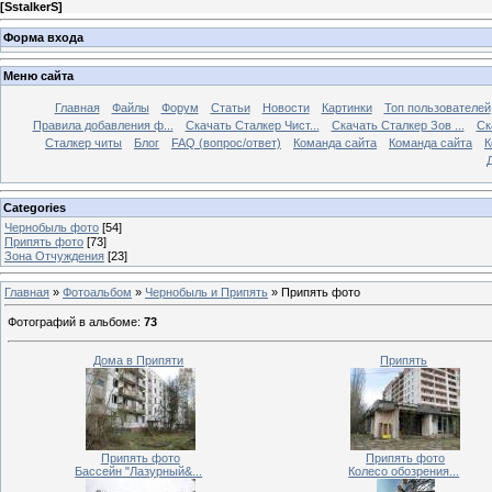
[
SstalkerS
]
Форма входа
Меню сайта
Главная
Файлы
Форум
Статьи
Новости
Картинки
Топ пользователей
Правила добавления ф...
Скачать Сталкер Чист...
Скачать Сталкер Зов ...
Ск
Сталкер читы
Блог
FAQ (вопрос/ответ)
Команда сайта
Команда сайта
К
Categories
Чернобыль фото
[54]
Припять фото
[73]
Зона Отчуждения
[23]
Главная
»
Фотоальбом
»
Чернобыль и Припять
» Припять фото
Фотографий в альбоме
:
73
Дома в Припяти
Припять
Припять фото
Припять фото
Бассейн "Лазурный&...
Колесо обозрения...