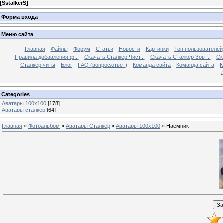
[
SstalkerS
]
Форма входа
Меню сайта
Главная
Файлы
Форум
Статьи
Новости
Картинки
Топ пользователей
Правила добавления ф...
Скачать Сталкер Чист...
Скачать Сталкер Зов ...
Ск
Сталкер читы
Блог
FAQ (вопрос/ответ)
Команда сайта
Команда сайта
К
Categories
Аватары 100x100
[178]
Аватары сталкер
[64]
Главная
»
Фотоальбом
»
Аватары Сталкер
»
Аватары 100x100
» Наемник