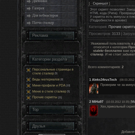
Дневники
[ ·
Скриншот
]
Галерея
Этот скрипт позволяет Зако
HTML кода (Рипа). Превращая
Для вебмастеров
У скрипта есть минусы и пл
(Подробности в архиве)
Патчи сталкер
Категория
:
Прочие скрипт
Просмотров
:
3133
|
Загруз
Реклама
Уважаемый пользователь в
относится к категории
Про
stalekr бесплатно
вам нуж
сталкер
. И не стоит забыва
Категории раздела
Всего комментариев
:
2
Персональные страницы в
стиле сталкер
[5]
Виды материалов
1
Aleks34rusTech
[0]
(09.03.2012
Проверим че за мину
Мини-профили и PDA
[13]
Меню в стиле сталкер
[5]
Прочие скрипты
[21]
2
MiHa97
[
М
(10.03.2012 10:35)
Хех,прикольный скрипт
Top
Друзья
Добавлят