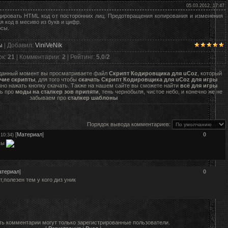
05.03.2012, 17:47
дировать HTML код от посторонних лиц. Предотвращения копирования и изменения
 код в месиво из букв и цифр.
юсы.
ы
|
Добавил
:
ViniVeNik
ок
:
21
|
Комментарии
:
2
|
Рейтинг
:
5.0
/
2
 данный момент вы просматриваете файл
Скрипт Кодировщика для uCoz
, который
чие скрипты
, для того чтобы
скачать Скрипт Кодировщика для uCoz для игры
но нажать кнопку скачать. Также на нашем сайте вы сможете найти
всё для игры
ть про
моды на сталкер зов припяти
, тень чернобыля, чистое небо, и конечно же не
забываем про
сталкер шаблоны
Порядок вывода комментариев:
[
Материал
]
0
 10:34)
сы
атериал
]
0
,полезен тем у кого диз уник
ь комментарии могут только зарегистрированные пользователи.