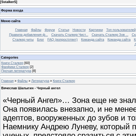
[
SstalkerS
]
Форма входа
Меню сайта
Главная
Файлы
Форум
Статьи
Новости
Картинки
Топ пользователей
Правила добавления ф...
Скачать Сталкер Чист...
Скачать Сталкер Зов ...
Ск
Сталкер читы
Блог
FAQ (вопрос/ответ)
Команда сайта
Команда сайта
К
Categories
Книги Сталкер
[60]
Фанфики Сталкер
[2]
Прочая литература
[8]
Главная
»
Файлы
»
Литература
»
Книги Сталкер
Вячеслав Шалыгин - Черный ангел
«Черный Ангел»… Зона еще не знала
Она появилась внезапно, и не мене
адептов, вооруженных до зубов и 
Наемнику Андрею Луневу, который п
ученых, предстояло сразиться с эт