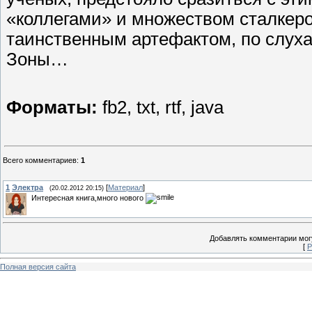
«коллегами» и множеством сталкеро
таинственным артефактом, по слух
Зоны…
Форматы:
fb2, txt, rtf, java
Всего комментариев
:
1
1
Электра
[
Материал
]
(20.02.2012 20:15)
Интересная книга,много нового
Добавлять комментарии могу
[
Р
Полная версия сайта