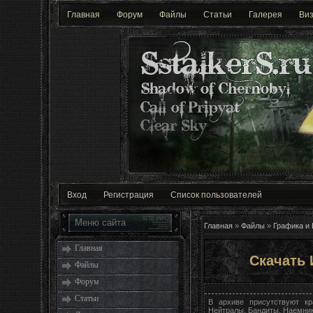
Главная
Форум
Файлы
Статьи
Галерея
Виз
Вход
Регистрация
Список пользователей
Меню сайта
Главная
»
Файлы
»
Графика и
Главная
Скачать 
Файлы
Форум
Статьи
В архиве присутствуют к
Нейтралы, Бандиты, Наемник