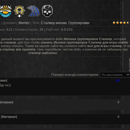
|
Добавил
:
Mentor
|
Теги
:
Сталкер иконки
,
Группировки
зок
:
612
|
Комментарии
:
26
|
Рейтинг
:
4.5
/
101
в данный момент вы просматриваете файл
Иконки группировок Сталкер
, который
и сталкер
, для того чтобы
скачать Иконки группировок Сталкер для игры stalekr
кнопку скачать. Также на нашем сайте вы сможете найти
всё для игры сталкер
. И н
а сталкер зов припяти
, тень чернобыля, чистое небо, и конечно же не забываем про
сталкер шаблоны
Порядок вывода комментариев:
риал
]
+3
йду их))
атериал
]
0
[
Материал
]
0