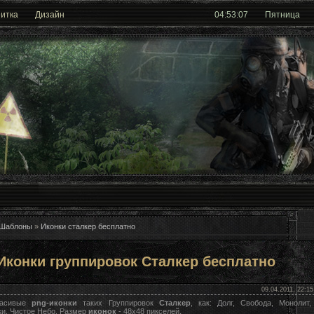
итка
Дизайн
04:53:08
Пятница
 Шаблоны
»
Иконки сталкер бесплатно
Иконки группировок Сталкер бесплатно
09.04.2011, 22:15
расивые
png-иконки
таких Группировок
Сталкер
, как: Долг, Свобода, Монолит,
и, Чистое Небо. Размер
иконок
- 48х48 пикселей.