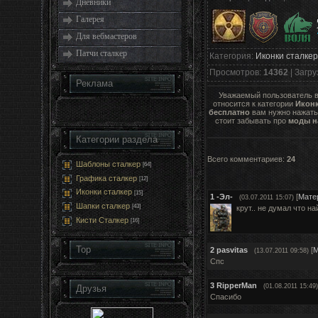
Дневники
Галерея
Для вебмастеров
Патчи сталкер
Категория
:
Иконки сталкер
Просмотров
:
14362
|
Загру
Реклама
Уважаемый пользователь 
относится к категории
Иконк
бесплатно
вам нужно нажать 
стоит забывать про
моды н
Категории раздела
Всего комментариев
:
24
Шаблоны сталкер
[64]
Графика сталкер
[12]
Иконки сталкер
[15]
1
-Эл-
[
Мате
(03.07.2011 15:07)
Шапки сталкер
[43]
крут.. не думал что на
Кисти Сталкер
[16]
Top
2
pasvitas
[
М
(13.07.2011 09:58)
Cпс
3
RipperMan
(01.08.2011 15:49)
Друзья
Спасибо