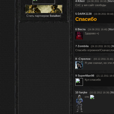
4
KIlerr
[
Мат
(14.08.2011 16:18)
CпС у мя сайт свободы
5
DARK1138
(19.08.2011 00:44)
Стать партнером
S
stalker
]
Спасибо
6
Веста
[
Мат
(24.08.2011 16:46)
Здорово =)
7
Zombila
[
М
(24.10.2011 16:31)
Спасибо огромное!Скачал,пос
8
-Стрелок-
(03.12.2011 21:41)
Я уже скачал, но эти 
9
SuperMan98
(21.12.2011 18:0
Кул спасибо
10
fanjke
[
М
(10.02.2012 18:38)
спс