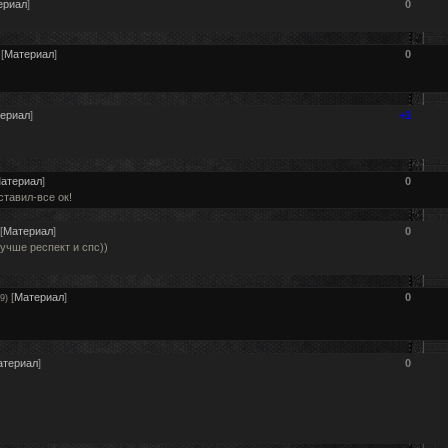
ериал
]
0
[
Материал
]
0
ериал
]
+1
атериал
]
0
тавил-все ок!
[
Материал
]
0
лучше респект и спс))
[
Материал
]
0
9)
атериал
]
0