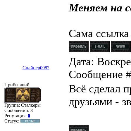
top: ex
Меняем на с
parseInt(doc
"px
Сама ссылка
)
Дата: Воскрес
</sty
Снайпер0082
Сообщение 
<div clas
Прибывший
Всё сделал п
друзьями - зв
<a href="
Группа: Сталкеры
Сообщений:
3
class=w>Соо
Репутация:
0
Статус:
if($IS_NEW