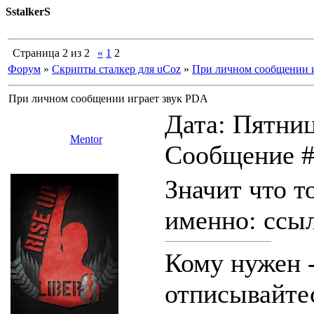
SstalkerS
Страница
2
из
2
«
1
2
Форум
»
Скрипты сталкер для uCoz
»
При личном сообщении 
При личном сообщении играет звук PDA
Дата: Пятница
Mentor
Сообщение 
Значит что т
именно: ссыл
Кому нужен -
отписывайтес