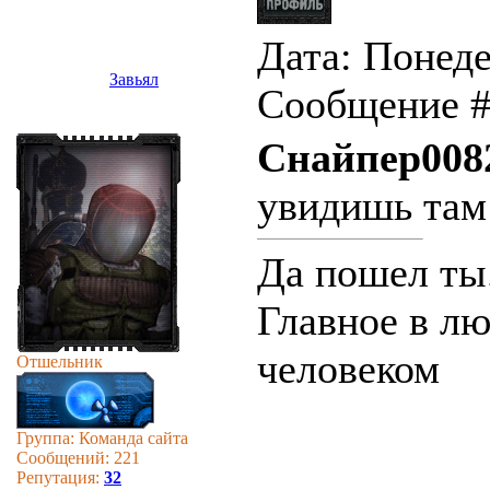
Дата: Понеде
Завьял
Сообщение 
Снайпер008
увидишь там 
Да пошел ты
Главное в лю
человеком
Отшельник
Группа: Команда сайта
Сообщений:
221
Репутация:
32