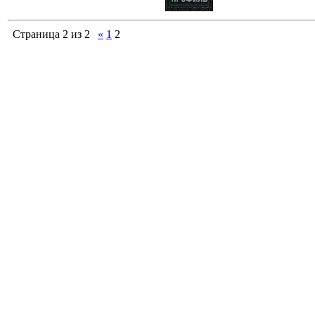
<b>$UNREAD
Страница
2
из
2
«
1
2
src="http://ba
1234/pda_ne
>
</div> <scr
src='http://ba
1234/pda_
<?endif?>