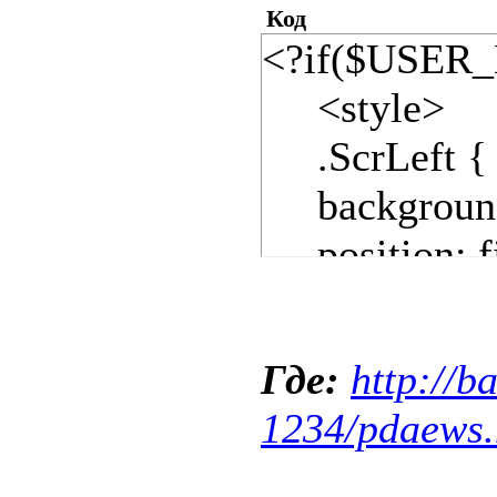
Код
<?if($U
<sty
.ScrLe
backgrou
positio
left: 
top: 
Где:
http://ba
width:
1234/pdaews
border:1