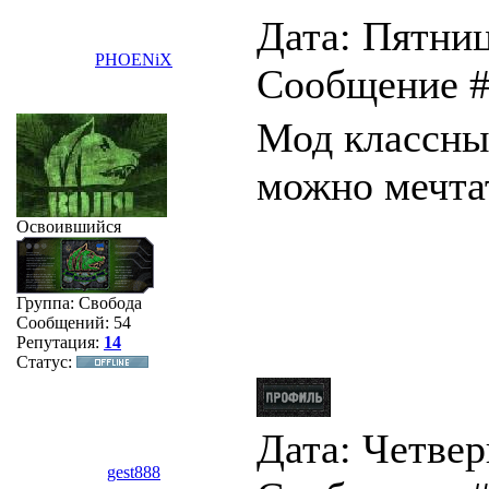
Дата: Пятница
PHOENiX
Сообщение 
Мод классны
можно мечтат
Освоившийся
Группа: Свобода
Сообщений:
54
Репутация:
14
Статус:
Дата: Четверг
gest888