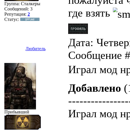
пожалуйста ч
Группа: Сталкеры
Сообщений:
3
где взять
Репутация:
2
Статус:
Дата: Четверг
Любитель
Сообщение 
Играл мод н
Добавлено
(
----------------
Играл мод н
Прибывший