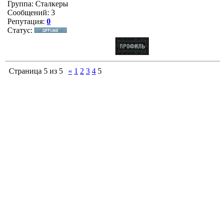
Группа: Сталкеры
Сообщений:
3
Репутация:
0
Статус:
Страница
5
из
5
«
1
2
3
4
5