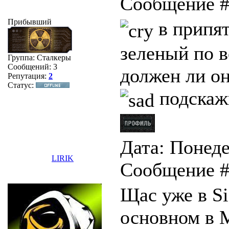
Сообщение 
Прибывший
в припят
зеленый по в
Группа: Сталкеры
Сообщений:
3
должен ли он
Репутация:
2
Статус:
подскаж
Дата: Понеде
LIRIK
Сообщение 
Щас уже в Si
основном в M