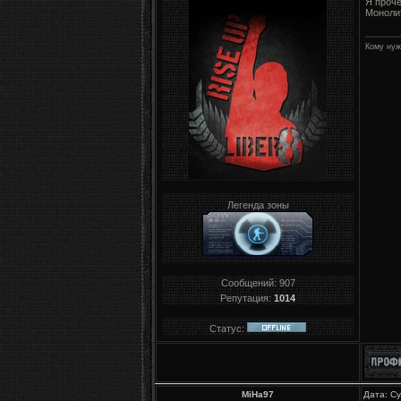
Я проче
Моноли
Кому нуж
Легенда зоны
Сообщений:
907
Репутация:
1014
Статус:
MiHa97
Дата: С