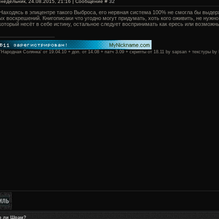
онедельник, 24.08.2015, 21:16 | Сообщение #
32
Находясь в эпицентре такого Выброса, его нервная система 100% не смогла бы выдерж
х воскрешений. Книгописаки что угодно могут придумать, хоть кого оживить, не нужно 
который несёт в себе истину, остальное следует воспринимать как ересь или возможн
 'Народная Солянка' от 19.04.10 + доп. от 14.08 + патч 3.09 + скрипты от 18.11 by sapsan + текстуры
р ли Шрам?