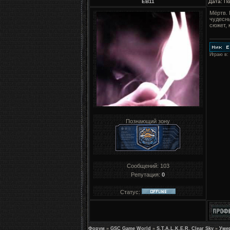
EB11
Дата: П
Мёртв. 
чудесны
сюжет, 
Играю в:
Познающий зону
Сообщений:
103
Репутация:
0
Статус:
Форум
»
GSC Game World
»
S.T.A.L.K.E.R. Clear Sky
»
Уме