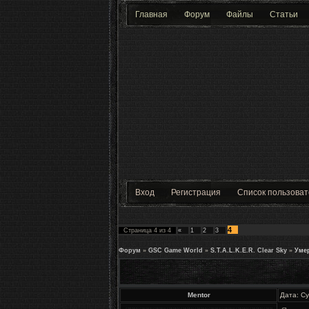
Главная
Форум
Файлы
Статьи
Вход
Регистрация
Список пользова
4
Страница
4
из
4
«
1
2
3
Форум
»
GSC Game World
»
S.T.A.L.K.E.R. Clear Sky
»
Уме
Mentor
Дата: Су