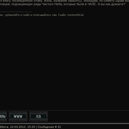
л книгу, посвященную этому. Жаль, название забыл=(((. Вообщем, по сюжету Шрам вы
товцев, подчищяющих ряды Чистого Неба, которые были в ЧАЭС. А вы как думаете?
ен - добавляйте в скайп и отписывайтесь там. Скайп: mentorofficial
уббота, 10.03.2012, 15:20 | Сообщение #
31