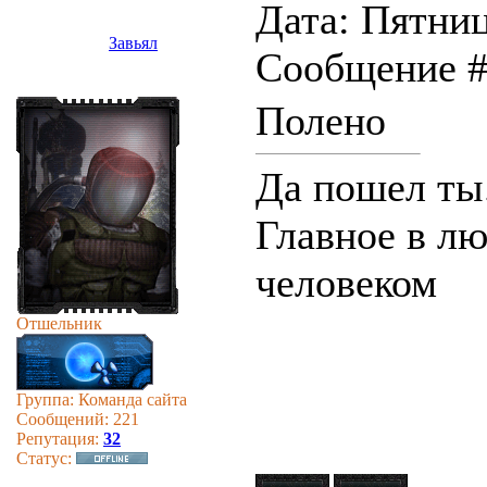
Дата: Пятница
Завьял
Сообщение 
Полено
Да пошел ты
Главное в лю
человеком
Отшельник
Группа: Команда сайта
Сообщений:
221
Репутация:
32
Статус: