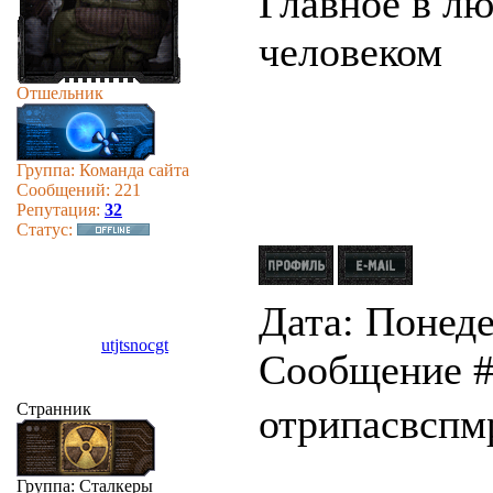
Главное в лю
человеком
Отшельник
Группа: Команда сайта
Сообщений:
221
Репутация:
32
Статус:
Дата: Понеде
utjtsnocgt
Сообщение 
Странник
отрипасвспм
Группа: Сталкеры