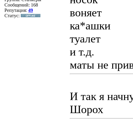
Сообщений:
168
воняет
Репутация:
49
Статус:
ка*ашки
туалет
и т.д.
маты не прив
И так я начну
Шорох