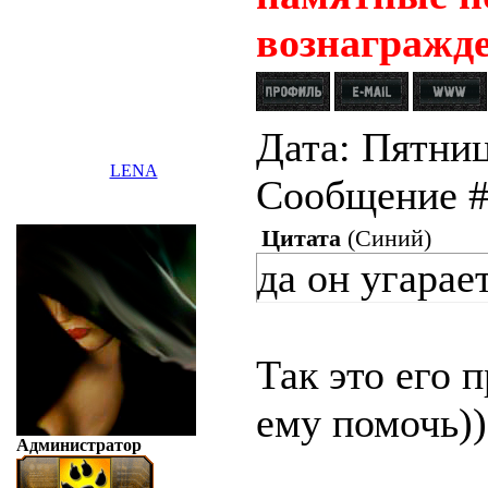
вознагражде
Дата: Пятница
LENA
Сообщение 
Цитата
(
Синий
)
да он угарае
Так это его 
ему помочь)
Администратор