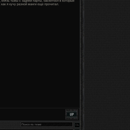
, князь тьмы с задней парты, баскетбол в который
 как я кучу разной манги еще прочитал.