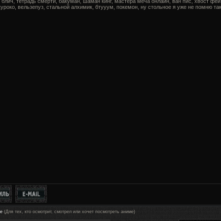
 блич, тетрадь смерти, бакуман, шаман кинг, мастера меча онлайн, ван пис, хвост феи
куроко, вельзепуз, стальной алхимик, бтууум, покемон, ну стольное я уже не помню так
е
(Для тех, кто осмотрит, смотрел или хочет посмотреть аниме)