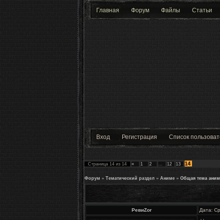
Главная
Форум
Файлы
Статьи
Вход
Регистрация
Список пользова
14
Страница
14
из
14
«
1
2
…
12
13
Форум
»
Тематический раздел
»
Аниме
»
Общая тема аним
РевиZor
Дата: С