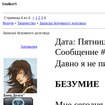
SstalkerS
Страница
4
из
4
«
1
2
3
4
Форум
»
Творчество
»
Записки безумного долговца
Записки безумного долговца
Дата: Пятница
Аномалия
Сообщение 
Давно я не п
БЕЗУМИЕ
Боец Долга"
Мне сегодня 