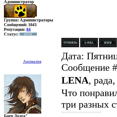
Администратор
Группа: Администраторы
Сообщений:
1043
Репутация:
84
Статус:
Дата: Пятница
Аномалия
Сообщение 
LENA
, рада
Что понравил
три разных с
Боец Долга"