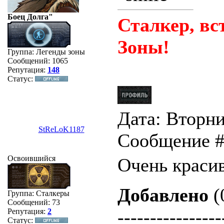
Боец Долга"
Сталкер, вс
Зоны!
Группа: Легенды зоны
Сообщений:
1065
Репутация:
148
Статус:
Дата: Вторник
StReLoK1187
Сообщение 
Освоившийся
Очень крас
Добавлено
(
Группа: Сталкеры
Сообщений:
73
----------------
Репутация:
2
Статус: