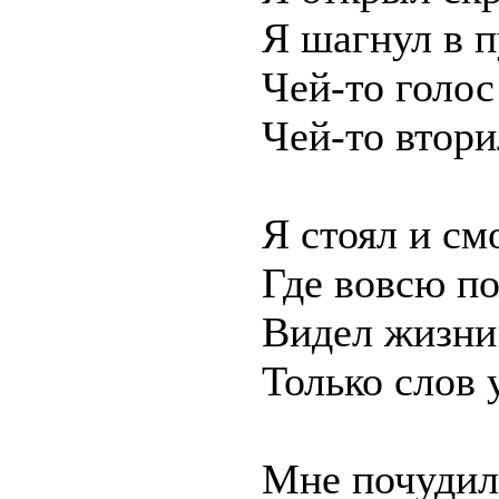
Я шагнул в п
Чей-то голос
Чей-то втори
Я стоял и см
Где вовсю п
Видел жизни
Только слов 
Мне почудило