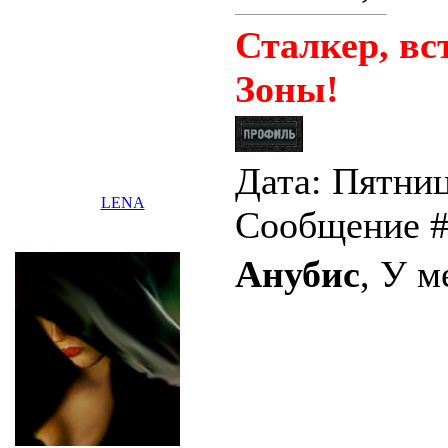
Сталкер, вс
Зоны!
Дата: Пятница
LENA
Сообщение 
Анубис
, У м