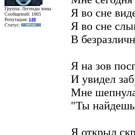
Группа: Легенды зоны
Я во сне вид
Сообщений:
1065
Репутация:
148
Я во сне сл
Статус:
В безразлич
Я на зов пос
И увидел за
Мне шепнула
"Ты найдешь 
Я открыл ск