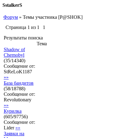
SstalkerS
Форум
»
Темы участника [P@SHOK]
Страница
1
из
1
1
Результаты поиска
Тема
Shadow of
Chernobyl
(
35
/
14340
)
Сообщение от:
StReLoK1187
»»
База бандитов
(
58
/
18788
)
Сообщение от:
Revolutionary
»»
Курилка
(
605
/
97756
)
Сообщение от:
Lider
»»
Заявки на