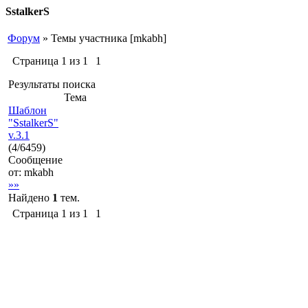
SstalkerS
Форум
»
Темы участника [mkabh]
Страница
1
из
1
1
Результаты поиска
Тема
Шаблон
"SstalkerS"
v.3.1
(
4
/
6459
)
Сообщение
от:
mkabh
»»
Найдено
1
тем.
Страница
1
из
1
1