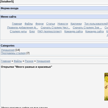
[
SstalkerS
]
Форма входа
Меню сайта
Главная
Файлы
Форум
Статьи
Новости
Картинки
Топ пользователей
Правила добавления ф...
Скачать Сталкер Чист...
Скачать Сталкер Зов ...
Ск
Сталкер читы
Блог
FAQ (вопрос/ответ)
Команда сайта
Команда сайта
К
Categories
Украшения
[14]
Программы сталкер
[7]
Главная
»
Файлы
»
Разное
»
Украшения
Открытки "Много разных и красивых"
Много красивых гифок на все случаи.