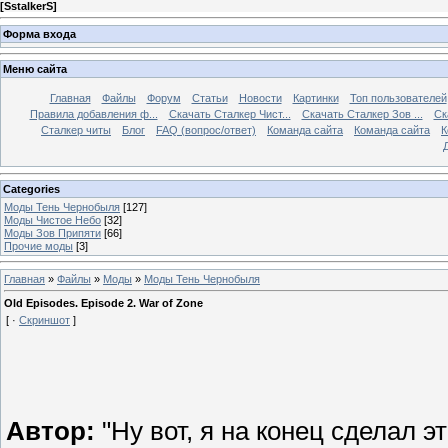
[
SstalkerS
]
Форма входа
Меню сайта
Главная
Файлы
Форум
Статьи
Новости
Картинки
Топ пользователей
Правила добавления ф...
Скачать Сталкер Чист...
Скачать Сталкер Зов ...
Ск
Сталкер читы
Блог
FAQ (вопрос/ответ)
Команда сайта
Команда сайта
К
Categories
Моды Тень Чернобыля
[127]
Моды Чистое Небо
[32]
Моды Зов Припяти
[66]
Прочие моды
[3]
Главная
»
Файлы
»
Моды
»
Моды Тень Чернобыля
Old Episodes. Episode 2. War of Zone
[ ·
Скриншот
]
Автор:
"Ну вот, я на конец сделал 