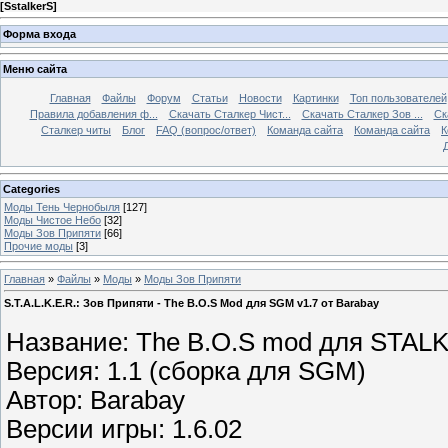
[
SstalkerS
]
Форма входа
Меню сайта
Главная
Файлы
Форум
Статьи
Новости
Картинки
Топ пользователей
Правила добавления ф...
Скачать Сталкер Чист...
Скачать Сталкер Зов ...
Ск
Сталкер читы
Блог
FAQ (вопрос/ответ)
Команда сайта
Команда сайта
К
Categories
Моды Тень Чернобыля
[127]
Моды Чистое Небо
[32]
Моды Зов Припяти
[66]
Прочие моды
[3]
Главная
»
Файлы
»
Моды
»
Моды Зов Припяти
S.T.A.L.K.E.R.: Зов Припяти - The B.O.S Mod для SGM v1.7 от Barabay
Название: The B.O.S mod для STALK
Версия: 1.1 (сборка для SGM)
Автор: Barabay
Версии игры: 1.6.02