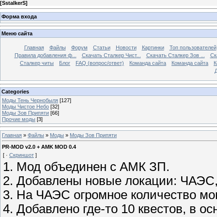
[
SstalkerS
]
Форма входа
Меню сайта
Главная
Файлы
Форум
Статьи
Новости
Картинки
Топ пользователей
Правила добавления ф...
Скачать Сталкер Чист...
Скачать Сталкер Зов ...
Ск
Сталкер читы
Блог
FAQ (вопрос/ответ)
Команда сайта
Команда сайта
К
Categories
Моды Тень Чернобыля
[127]
Моды Чистое Небо
[32]
Моды Зов Припяти
[66]
Прочие моды
[3]
Главная
»
Файлы
»
Моды
»
Моды Зов Припяти
PR-MOD v2.0 + AMK MOD 0.4
[ ·
Скриншот
]
1. Мод объединен с АМК ЗП.
2. Добавлены новые локации: ЧАЭС,
3. На ЧАЭС огромное количество мон
4. Добавлено где-то 10 квестов, в о