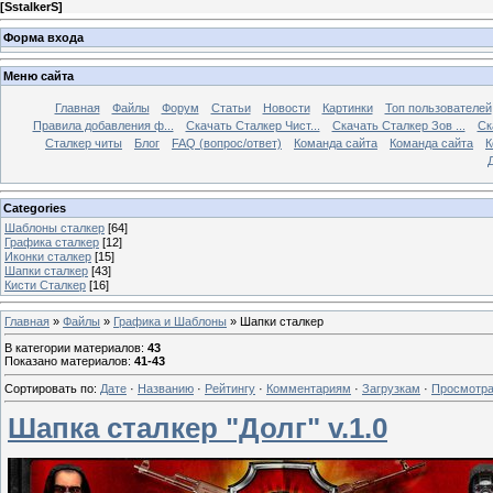
[
SstalkerS
]
Форма входа
Меню сайта
Главная
Файлы
Форум
Статьи
Новости
Картинки
Топ пользователей
Правила добавления ф...
Скачать Сталкер Чист...
Скачать Сталкер Зов ...
Ск
Сталкер читы
Блог
FAQ (вопрос/ответ)
Команда сайта
Команда сайта
К
Categories
Шаблоны сталкер
[64]
Графика сталкер
[12]
Иконки сталкер
[15]
Шапки сталкер
[43]
Кисти Сталкер
[16]
Главная
»
Файлы
»
Графика и Шаблоны
» Шапки сталкер
В категории материалов
:
43
Показано материалов
:
41-43
Сортировать по
:
Дате
·
Названию
·
Рейтингу
·
Комментариям
·
Загрузкам
·
Просмотр
Шапка сталкер "Долг" v.1.0