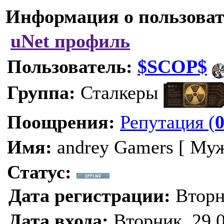
Информация о пользоват
uNet профиль
Пользователь:
$SCOP$
Группа:
Сталкеры
Поощрения:
Репутация (
Имя:
andrey Gamers [ Муж
Статус:
Дата регистрации:
Вторни
Дата входа:
Вторник, 29.0