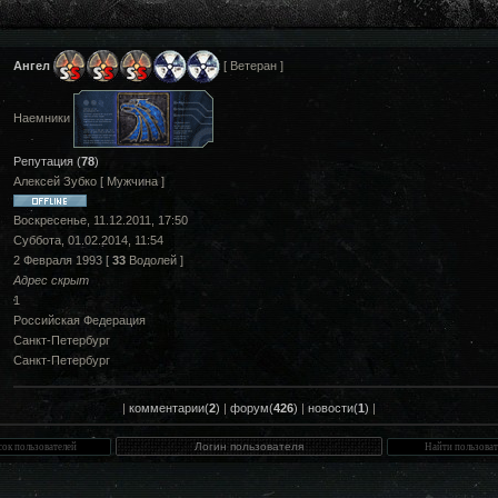
Ангел
[ Ветеран ]
Наемники
Репутация (
78
)
Алексей Зубко [ Мужчина ]
Воскресенье, 11.12.2011, 17:50
Суббота, 01.02.2014, 11:54
2 Февраля 1993 [
33
Водолей ]
Адрес скрыт
1
Российская Федерация
Санкт-Петербург
Санкт-Петербург
|
комментарии(
2
)
|
форум(
426
)
|
новости(
1
)
|