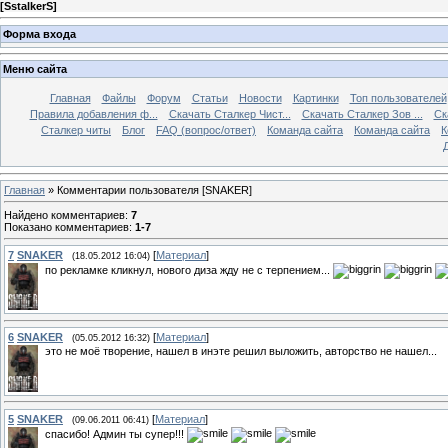
[
SstalkerS
]
Форма входа
Меню сайта
Главная
Файлы
Форум
Статьи
Новости
Картинки
Топ пользователей
Правила добавления ф...
Скачать Сталкер Чист...
Скачать Сталкер Зов ...
Ск
Сталкер читы
Блог
FAQ (вопрос/ответ)
Команда сайта
Команда сайта
К
Главная
» Комментарии пользователя [SNAKER]
Найдено комментариев
:
7
Показано комментариев
:
1-7
7
SNAKER
[
Материал
]
(18.05.2012 16:04)
по рекламке кликнул, нового диза жду не с терпением...
6
SNAKER
[
Материал
]
(05.05.2012 16:32)
это не моё творение, нашел в инэте решил выложить, авторство не нашел...
5
SNAKER
[
Материал
]
(09.06.2011 06:41)
спасибо! Админ ты супер!!!