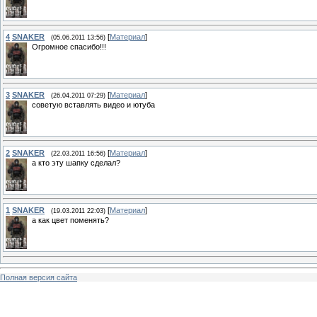
4
SNAKER
[
Материал
]
(05.06.2011 13:56)
Огромное спасибо!!!
3
SNAKER
[
Материал
]
(26.04.2011 07:29)
советую вставлять видео и ютуба
2
SNAKER
[
Материал
]
(22.03.2011 16:56)
а кто эту шапку сделал?
1
SNAKER
[
Материал
]
(19.03.2011 22:03)
а как цвет поменять?
Полная версия сайта